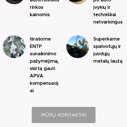
rinkos
įvykių ir
kainomis
techniškai
netvarkingus
Išrašome
Superkame
ENTP
spalvotųjų ir
sunaikinimo
juodųjų
pažymėjimą,
metalų laužą
skirtą gauti
APVA
kompensacij
ai
MŪSŲ KONTAKTAI