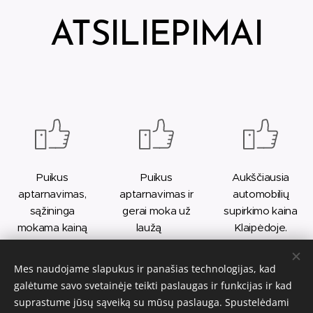
ATSILIEPIMAI
Puikus
Puikus
Aukščiausia
aptarnavimas,
aptarnavimas ir
automobilių
sąžininga
gerai moka už
supirkimo kaina
mokama kainą
laužą 😉
Klaipėdoje.
už automobilį.
Arturas
Anntre
Mes naudojame slapukus ir panašias technologijas, kad
Dainius
Virketis
galėtume savo svetainėje teikti paslaugas ir funkcijas ir kad
suprastume jūsų sąveiką su mūsų paslauga. Spustelėdami