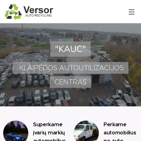
"KAUC"
KLAIPĖDOS AUTOUTILIZACIJOS
CENTRAS
Superkame
Perkame
įvarių markių
automobilius
automobilius
po auto