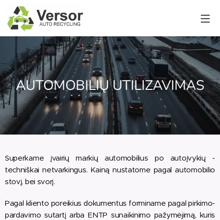
AUTOMOBILIŲ UTILIZAVIMAS
Superkame įvairių markių automobilius po autoįvykių -
techniškai netvarkingus. Kainą nustatome pagal automobilio
stovį, bei svorį.
Pagal kliento poreikius dokumentus forminame pagal pirkimo-
pardavimo sutartį arba ENTP sunaikinimo pažymėjimą, kuris